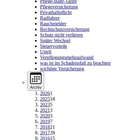
Pflege-Bahr-Tarife
Pflegeversicherung
Privathaftpflicht
Radfahrer
Rauchmelder
Rechtschutzversicherung
Schutz nicht verlieren
Später Wechsel
Steuervorteile
Urteil
Verpflegungsmehraufwand
was ist im Schadensfall zu beachten
wichtige Versicherung
Archiv
2026
1
2025
18
2023
5
2021
3
2020
3
2019
7
2018
21
2017
28
2016
15