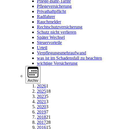
Pflege-Bahr-Tarife
Pflegeversicherung
Privathaftpflicht
Radfahrer
Rauchmelder
Rechtschutzversicherung
Schutz nicht verlieren
Später Wechsel
Steuervorteile
Urteil
Verpflegungsmehraufwand
was ist im Schadensfall zu beachten
wichtige Versicherung
Archiv
2026
1
2025
18
2023
5
2021
3
2020
3
2019
7
2018
21
2017
28
2016
15