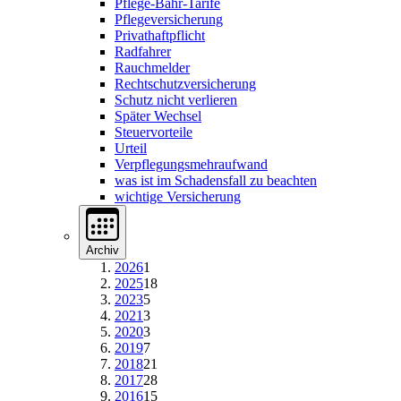
Pflege-Bahr-Tarife
Pflegeversicherung
Privathaftpflicht
Radfahrer
Rauchmelder
Rechtschutzversicherung
Schutz nicht verlieren
Später Wechsel
Steuervorteile
Urteil
Verpflegungsmehraufwand
was ist im Schadensfall zu beachten
wichtige Versicherung
Archiv
2026
1
2025
18
2023
5
2021
3
2020
3
2019
7
2018
21
2017
28
2016
15