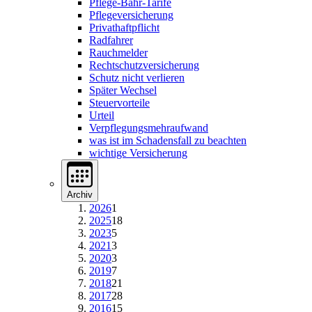
Pflege-Bahr-Tarife
Pflegeversicherung
Privathaftpflicht
Radfahrer
Rauchmelder
Rechtschutzversicherung
Schutz nicht verlieren
Später Wechsel
Steuervorteile
Urteil
Verpflegungsmehraufwand
was ist im Schadensfall zu beachten
wichtige Versicherung
Archiv
2026
1
2025
18
2023
5
2021
3
2020
3
2019
7
2018
21
2017
28
2016
15