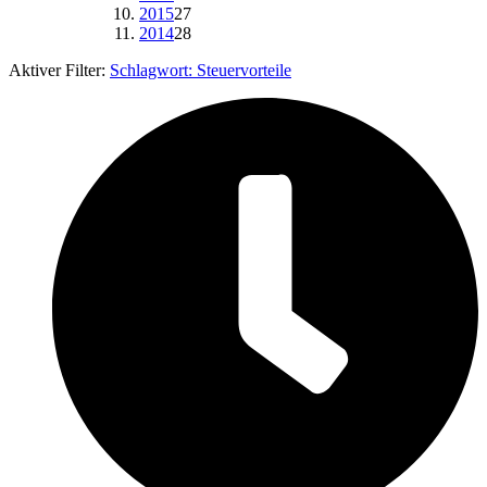
2015
27
2014
28
Aktiver Filter:
Schlagwort:
Steuervorteile