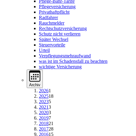
Pflege-Bahr-Tarife
Pflegeversicherung
Privathaftpflicht
Radfahrer
Rauchmelder
Rechtschutzversicherung
Schutz nicht verlieren
Später Wechsel
Steuervorteile
Urteil
Verpflegungsmehraufwand
was ist im Schadensfall zu beachten
wichtige Versicherung
Archiv
2026
1
2025
18
2023
5
2021
3
2020
3
2019
7
2018
21
2017
28
2016
15