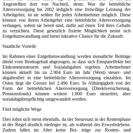
Angestellten dort von Nachteil, denn: War die betriebliche
Altersversorgung bis 2002 lediglich eine freiwillige Leistung der
Arbeitgeber, ist sie seither für jeden Arbeitnehmer möglich. Diese
können von ihrem Arbeitgeber eine betriebliche Altersversorgung
verlangen, sofern sie bereit sind, dafür auf einen Teil ihres Gehalts
zu verzichten. Diese gesetzlich fixierte Möglichkeit nennt sich
Entgeltumwandlung und bietet lukrative Chance für die Zukunft.
Staatliche Vorteile
Im Rahmen einer Entgeltumwandlung werden monatliche Beiträge
direkt vom Bruttogehalt abgezogen, so dass sich Einspareffekte bei
Einkommensteuern und Sozialabgaben ergeben. Arbeitnehmer
können aktuell bis zu 2.904 Euro im Jahr (West) steuer- und
abgabenfrei in eine betriebliche Altersversorgung einzahlen. Im
Osten liegt die Grenze bei 2.496 Euro. In Abhängigkeit von der
Form der betrieblichen Altersversorgung (Direktversicherung,
Pensionsfonds) können weitere 1.800 Euro steuerfrei, aber
sozialabgabenpflichtig umgewandelt werden.
Fünf mögliche Wege
Dies lohnt sich meist ebenfalls, da der Steuersatz in der Rentenphase
in der Regel deutlich niedriger ist, als während des Erwerbslebens.
Zudem fallen im Alter keine Bei- träge zur Renten- und