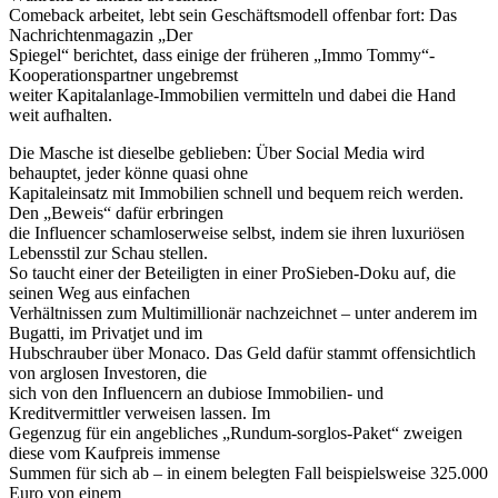
Comeback arbeitet, lebt sein Geschäftsmodell offenbar fort: Das
Nachrichtenmagazin „Der
Spiegel“ berichtet, dass einige der früheren „Immo Tommy“-
Kooperationspartner ungebremst
weiter Kapitalanlage-Immobilien vermitteln und dabei die Hand
weit aufhalten.
Die Masche ist dieselbe geblieben: Über Social Media wird
behauptet, jeder könne quasi ohne
Kapitaleinsatz mit Immobilien schnell und bequem reich werden.
Den „Beweis“ dafür erbringen
die Influencer schamloserweise selbst, indem sie ihren luxuriösen
Lebensstil zur Schau stellen.
So taucht einer der Beteiligten in einer ProSieben-Doku auf, die
seinen Weg aus einfachen
Verhältnissen zum Multimillionär nachzeichnet – unter anderem im
Bugatti, im Privatjet und im
Hubschrauber über Monaco. Das Geld dafür stammt offensichtlich
von arglosen Investoren, die
sich von den Influencern an dubiose Immobilien- und
Kreditvermittler verweisen lassen. Im
Gegenzug für ein angebliches „Rundum-sorglos-Paket“ zweigen
diese vom Kaufpreis immense
Summen für sich ab – in einem belegten Fall beispielsweise 325.000
Euro von einem